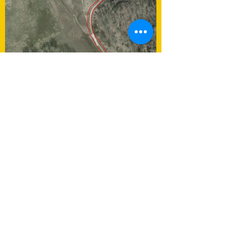
Sundby RK - Ridsport
Sundby Gård
141 91 Huddinge